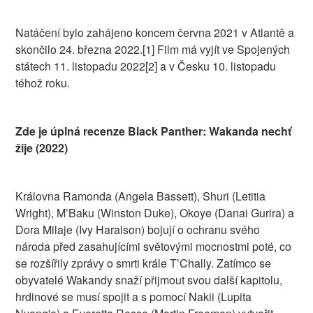
Natáčení bylo zahájeno koncem června 2021 v Atlantě a
skončilo 24. března 2022.[1] Film má vyjít ve Spojených
státech 11. listopadu 2022[2] a v Česku 10. listopadu
téhož roku.
Zde je úplná recenze Black Panther: Wakanda nechť
žije (2022)
Královna Ramonda (Angela Bassett), Shuri (Letitia
Wright), M’Baku (Winston Duke), Okoye (Danai Gurira) a
Dora Milaje (Ivy Haralson) bojují o ochranu svého
národa před zasahujícími světovými mocnostmi poté, co
se rozšířily zprávy o smrti krále T’Chally. Zatímco se
obyvatelé Wakandy snaží přijmout svou další kapitolu,
hrdinové se musí spojit a s pomocí Nakii (Lupita