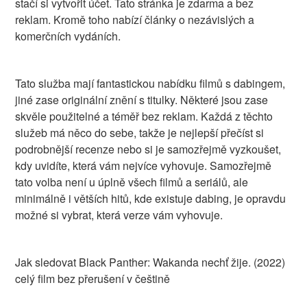
stačí si vytvořit účet. Tato stránka je zdarma a bez
reklam. Kromě toho nabízí články o nezávislých a
komerčních vydáních.
Tato služba mají fantastickou nabídku filmů s dabingem,
jiné zase originální znění s titulky. Některé jsou zase
skvěle použitelné a téměř bez reklam. Každá z těchto
služeb má něco do sebe, takže je nejlepší přečíst si
podrobnější recenze nebo si je samozřejmě vyzkoušet,
kdy uvidíte, která vám nejvíce vyhovuje. Samozřejmě
tato volba není u úplně všech filmů a seriálů, ale
minimálně i větších hitů, kde existuje dabing, je opravdu
možné si vybrat, která verze vám vyhovuje.
Jak sledovat Black Panther: Wakanda nechť žije. (2022)
celý film bez přerušení v češtině