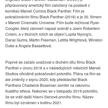
připravovaný americký film založený na postavě z
komiksů Marvel Comics Black Panther. Film je
pokračováním filmu Black Panther (2018) a je 30. filmem
v Marvel Cinematic Universe. Film bude režírovat Ryan
Coogler, který zároveň napsal scénář s Joem Robertem
Colem, a v titulních rolích se objeví Lupita Nyong'o,
Danai Gurira, Martin Freeman, Letitia Wrightová, Winston
Duke a Angela Bassettová.
Poprvé se začalo uvažovat o druhém dílu filmu Black
Panther v únoru 2018 a v následujících měsících Marvel
Studios oficiálně pokračování potvrdilo. Plány na film se
ale změnily v srpnu 2020, kdy představitel Black
Panthera Chadwick Boseman zemřel na rakovinu
tlustého střeva. Nakonec se v listopadu 2019 potvrdilo,
že se vrátí další hlavní členové prvního filmu. Název
filmu byl oznámen v květnu 2021.